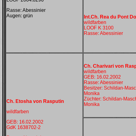
Rasse: Abessinier
Augen: grün
Int.Ch. Rea du Pont Do
wildfarben
LOOF K 3100
Rasse: Abessinier
Ch. Charivari von Ras
wildfarben
GEB: 16.02.2002
Rasse: Abessinier
Besitzer: Schildan-Mas
Monika
Züchter: Schildan-Masc
Ch. Etosha von Rasputin
Monika
wildfarben
GEB: 16.02.2002
GdK 1638702-2