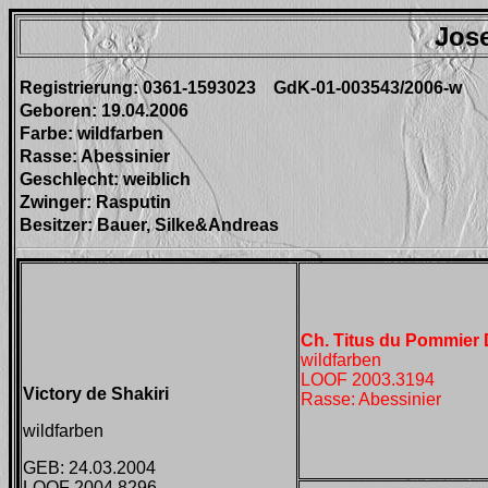
Jose
Registrierung: 0361-1593023 GdK-01-003543/2006-w
Geboren: 19.04.2006
Farbe: wildfarben
Rasse: Abessinier
Geschlecht: weiblich
Zwinger: Rasputin
Besitzer: Bauer, Silke&Andreas
Ch. Titus du Pommier
wildfarben
LOOF 2003.3194
Victory de Shakiri
Rasse: Abessinier
wildfarben
GEB: 24.03.2004
LOOF 2004.8296